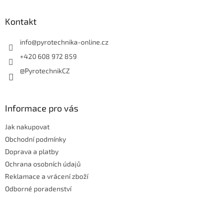
p
a
Kontakt
t
í
info
@
pyrotechnika-online.cz
+420 608 972 859
@PyrotechnikCZ
Informace pro vás
Jak nakupovat
Obchodní podmínky
Doprava a platby
Ochrana osobních údajů
Reklamace a vrácení zboží
Odborné poradenství