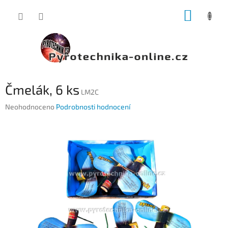
Přejít
NÁKUP
na
obsah
KOŠÍK
Čmelák, 6 ks
LM2C
Průměrné
Neohodnoceno
Podrobnosti hodnocení
hodnocení
produktu
je
0,0
z
5
hvězdiček.