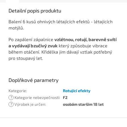
Detailní popis produktu
Balení 6 kusů ohnivých létajících efektů - létajících
motýlů.
Po zapálení zápalnice
vzlétnou, rotují, barevně svítí
a vydávají bzučivý zvuk
který způsobuje vibrace
během otáčení. Křidélka jim dávají vztlak potřebný
pro stoupavý let.
Doplňkové parametry
Kategorie
:
Rotující efekty
?
Kategorie nebezpečnosti
:
F2
?
Výrobek je určen
:
osobám starším 18 let
Z
á