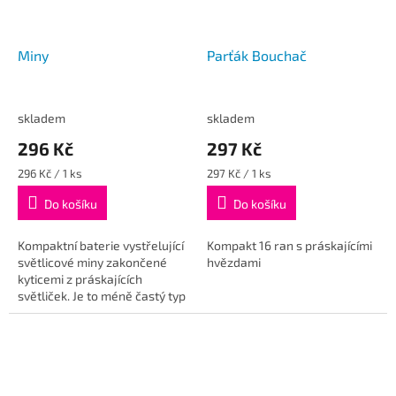
Miny
Parťák Bouchač
skladem
skladem
296 Kč
297 Kč
Měrná
Měrná
296 Kč / 1 ks
297 Kč / 1 ks
cena:
cena:
Do košíku
Do košíku
Kompaktní baterie vystřelující
Kompakt 16 ran s práskajícími
světlicové miny zakončené
hvězdami
kyticemi z práskajících
světliček. Je to méně častý typ
efektu, který určitě stojí za
použití ve vašem ohňostroji....