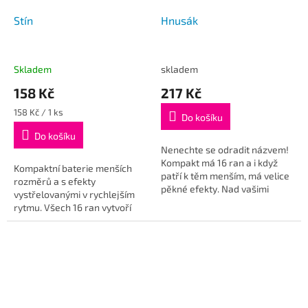
Stín
Hnusák
Skladem
skladem
158 Kč
217 Kč
Měrná
158 Kč / 1 ks
Do košíku
cena:
Do košíku
Nenechte se odradit názvem!
Kompakt má 16 ran a i když
Kompaktní baterie menších
patří k těm menším, má velice
rozměrů a s efekty
pěkné efekty. Nad vašimi
vystřelovanými v rychlejším
hlavami se rozpoutá smršť
rytmu. Všech 16 ran vytvoří
barevných kytic, které
nad vašimi hlavami sérii
rozkvétají...
barevných kytic za pouhých 10
sekund!