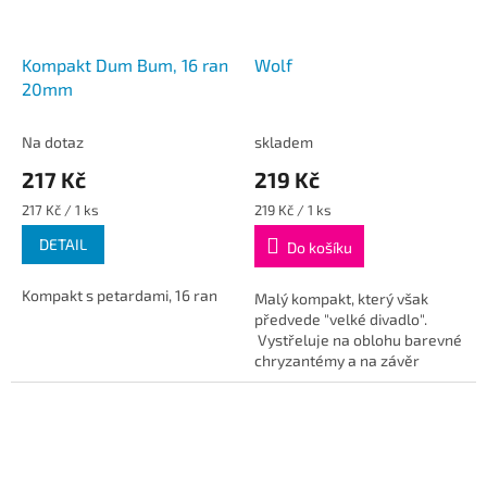
Kompakt Dum Bum, 16 ran
Wolf
20mm
Na dotaz
skladem
217 Kč
219 Kč
Měrná
Měrná
217 Kč / 1 ks
219 Kč / 1 ks
cena:
cena:
DETAIL
Do košíku
Kompakt s petardami, 16 ran
Malý kompakt, který však
předvede "velké divadlo".
Vystřeluje na oblohu barevné
chryzantémy a na závěr
několik výstřelů jako finále.
Celkem je v kompaktu 16 ran.