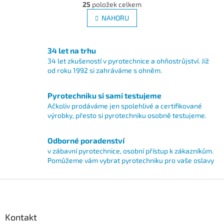
r
25
položek celkem
v
á
l
NAHORU
n
á
k
d
o
v
a
34 let na trhu
á
c
34 let zkušeností v pyrotechnice a ohňostrůjství. Již
n
í
í
od roku 1992 si zahráváme s ohněm.
p
r
v
Pyrotechniku si sami testujeme
k
Ačkoliv prodáváme jen spolehlivé a certifikované
y
výrobky, přesto si pyrotechniku osobně testujeme.
v
ý
Odborné poradenství
p
i
v zábavní pyrotechnice, osobní přístup k zákazníkům.
s
Pomůžeme vám vybrat pyrotechniku pro vaše oslavy
u
Z
á
p
a
Kontakt