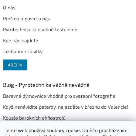
O nás
Proč nakupovat u nás
Pyrotechniku si osobně testujeme
Kde nás najdete
Jak balíme zásilky
ARCHIV
Blog - Pyrotechnika vážně nevážně
Barevné dýmovnice vhodné pro svatební fotografie
Když nenávidíte petardy, nejezděte v březnu do Valencie!
Kouzlo barokních ohňostrojů
EU vám vzkazuje: Na Silvestra si už ani neškrtnete!
Tento web používá soubory cookie. Dalším procházením