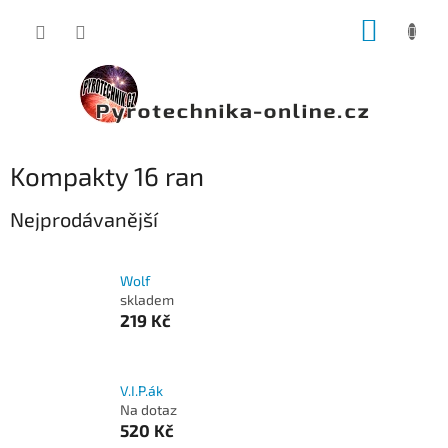
Přejít
NÁKUP
na
obsah
KOŠÍK
Kompakty 16 ran
Nejprodávanější
Wolf
skladem
219 Kč
V.I.P.ák
Na dotaz
520 Kč