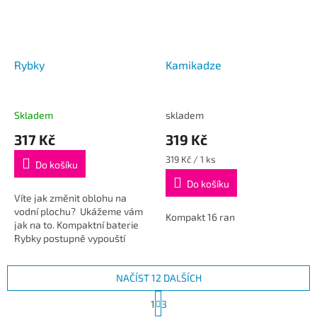
Rybky
Kamikadze
Skladem
skladem
317 Kč
319 Kč
Měrná
319 Kč / 1 ks
Do košíku
cena:
Do košíku
Víte jak změnit oblohu na
vodní plochu? Ukážeme vám
Kompakt 16 ran
jak na to. Kompaktní baterie
Rybky postupně vypouští
plovoucí stříbrné rybičky
doprovázené modrými
NAČÍST 12 DALŠÍCH
hvězdami....
S
1
3
t
O