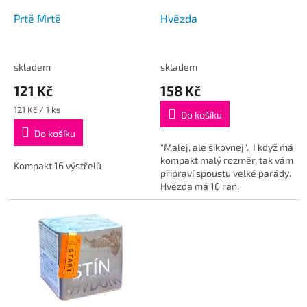
o
d
Prtě Mrtě
Hvězda
u
k
t
skladem
skladem
ů
121 Kč
158 Kč
Měrná
121 Kč / 1 ks
Do košíku
cena:
Do košíku
"Malej, ale šikovnej". I když má
kompakt malý rozměr, tak vám
Kompakt 16 výstřelů
připraví spoustu velké parády.
Hvězda má 16 ran.