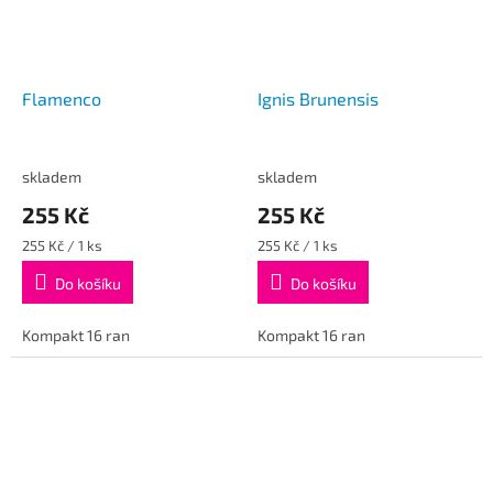
Flamenco
Ignis Brunensis
skladem
skladem
255 Kč
255 Kč
Měrná
Měrná
255 Kč / 1 ks
255 Kč / 1 ks
cena:
cena:
Do košíku
Do košíku
Kompakt 16 ran
Kompakt 16 ran