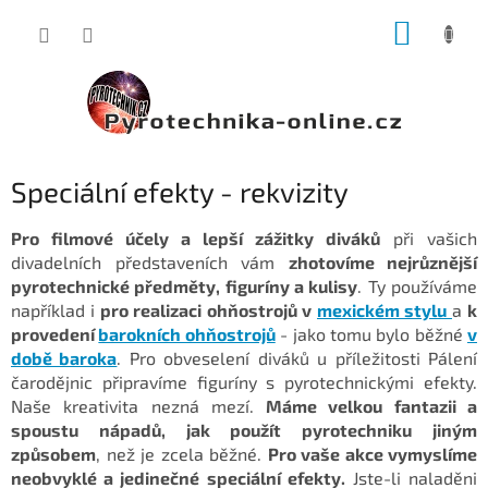
Přejít
NÁKUP
na
obsah
KOŠÍK
Speciální efekty - rekvizity
Pro filmové účely a lepší zážitky diváků
při vašich
divadelních představeních vám
zhotovíme nejrůznější
pyrotechnické předměty, figuríny a kulisy
. Ty používáme
například i
pro realizaci
ohňostrojů v
mexickém stylu
a
k
provedení
barokních ohňostrojů
- jako tomu bylo běžné
v
době baroka
. Pro obveselení diváků u příležitosti Pálení
čarodějnic připravíme figuríny s pyrotechnickými efekty.
Naše kreativita nezná mezí.
Máme velkou fantazii a
spoustu nápadů, jak použít pyrotechniku jiným
způsobem
, než je zcela běžné.
Pro vaše akce vymyslíme
neobvyklé a jedinečné speciální efekty.
Jste-li naladěni