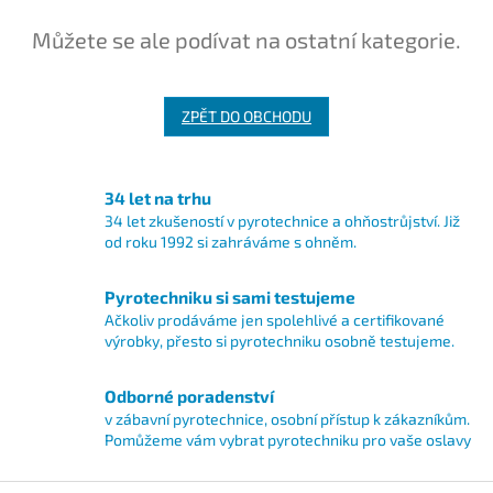
Můžete se ale podívat na ostatní kategorie.
ZPĚT DO OBCHODU
34 let na trhu
34 let zkušeností v pyrotechnice a ohňostrůjství. Již
od roku 1992 si zahráváme s ohněm.
Pyrotechniku si sami testujeme
Ačkoliv prodáváme jen spolehlivé a certifikované
výrobky, přesto si pyrotechniku osobně testujeme.
Odborné poradenství
v zábavní pyrotechnice, osobní přístup k zákazníkům.
Pomůžeme vám vybrat pyrotechniku pro vaše oslavy
Z