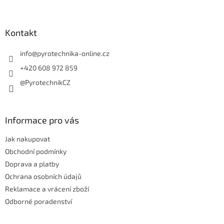
á
p
a
Kontakt
t
í
info
@
pyrotechnika-online.cz
+420 608 972 859
@PyrotechnikCZ
Informace pro vás
Jak nakupovat
Obchodní podmínky
Doprava a platby
Ochrana osobních údajů
Reklamace a vrácení zboží
Odborné poradenství