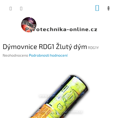
Přejít
NÁKUP
na
obsah
KOŠÍK
Dýmovnice RDG1 Žlutý dým
RDG1Y
Průměrné
Neohodnoceno
Podrobnosti hodnocení
hodnocení
produktu
je
0,0
z
5
hvězdiček.