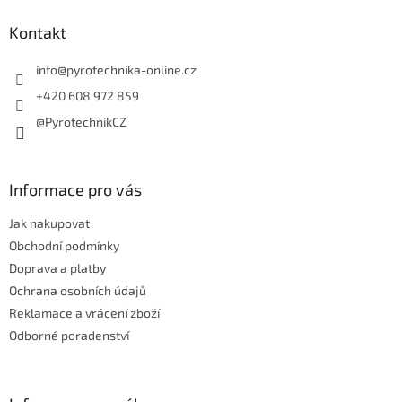
p
a
Kontakt
t
í
info
@
pyrotechnika-online.cz
+420 608 972 859
@PyrotechnikCZ
Informace pro vás
Jak nakupovat
Obchodní podmínky
Doprava a platby
Ochrana osobních údajů
Reklamace a vrácení zboží
Odborné poradenství