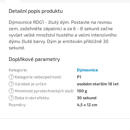
Detailní popis produktu
Dýmovnice RDG1 - žlutý dým. Postavte na rovnou
zem, zažehněte zápalnici a za 6 - 8 sekund začne
vyvíjet velké množství hustého a velmi intenzivního
dýmu žluté barvy. Dým je emitován přibližně 30
sekund.
Doplňkové parametry
Kategorie
:
Dýmovnice
?
Kategorie nebezpečnosti
:
P1
?
Výrobek je určen
:
osobám starším 18 let
?
Hmotnost pyrotechnických složí
:
100 g
?
Doba trvání efektu
:
30 sekund
Rozměry
:
4,5 x 12 cm
Z
á