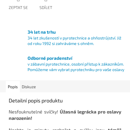
ZEPTAT SE
SDÍLET
34 let na trhu
34 let zkušeností v pyrotechnice a ohňostrůjství. Již
od roku 1992 si zahráváme s ohněm.
Odborné poradenství
v zábavní pyrotechnice, osobní přístup k zákazníkům.
Pomůžeme vám vybrat pyrotechniku pro vaše oslavy
Popis
Diskuze
Detailní popis produktu
Nesfouknutelné svíčky!
Úžasná legrácka pro oslavy
narozenin!
Nechte je minutu rozhořet a svíčky jsou
téměř