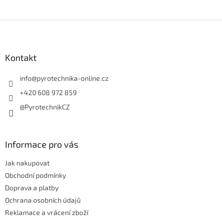
Z
á
p
a
Kontakt
t
í
info
@
pyrotechnika-online.cz
+420 608 972 859
@PyrotechnikCZ
Informace pro vás
Jak nakupovat
Obchodní podmínky
Doprava a platby
Ochrana osobních údajů
Reklamace a vrácení zboží