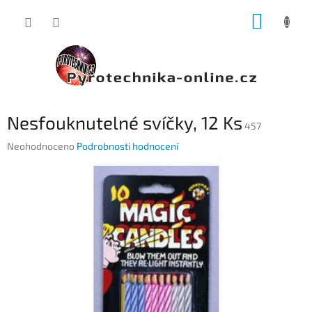
Přejít
NÁKUP
na
obsah
KOŠÍK
Nesfouknutelné svíčky, 12 Ks
457
Průměrné
Neohodnoceno
Podrobnosti hodnocení
hodnocení
produktu
je
0,0
z
5
hvězdiček.