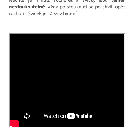
nesfouknutelné
. Vždy po sfouknutí se po chvíli opět
rozhoří. Svíček je 12 ks v balení.