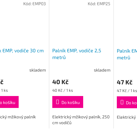
Kód:
EMP03
Kód:
EMP25
k EMP, vodiče 30 cm
Palník EMP, vodiče 2,5
Palník EM
metrů
metrů
skladem
skladem
Kč
40 Kč
47 Kč
Měrná
Měrná
 1 ks
40 Kč / 1 ks
47 Kč / 1 k
cena:
cena:
o košíku
Do košíku
Do ko
ický mžikový palník
Elektrický mžikový palník, 250
Elektrický
cm vodičů