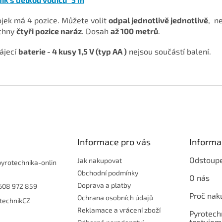
ojek má 4 pozice. Můžete volit
odpal jednotlivě jednotlivě
, n
chny
čtyři pozice naráz
. Dosah
až 100 metrů
.
ájecí
baterie - 4 kusy 1,5 V (typ AA )
nejsou součástí balení.
Informace pro vás
Informa
Odstoupe
Jak nakupovat
pyrotechnika-onlin
Obchodní podmínky
O nás
Doprava a platby
608 972 859
Proč nak
Ochrana osobních údajů
technikCZ
Reklamace a vrácení zboží
Pyrotech
testujem