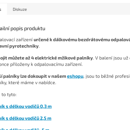
s
Diskuze
ailní popis produktu
alovací zařízení
určené k dálkovému bezdrátovému odpalov
avní pyrotechniky
.
ojit můžete až 4 elektrické mžikové palníky
. V balení jsou už 
nce přiloženy k odpalovacímu zařízení.
ší palníky lze dokoupit v našem
eshopu
, jsou to běžné profes
íky, které máme v nabídce.
 to tyto:
ík s délkou vodičů 0,3 m
ík s délkou vodičů 2,5 m
ník s délkou vodičů 5 m