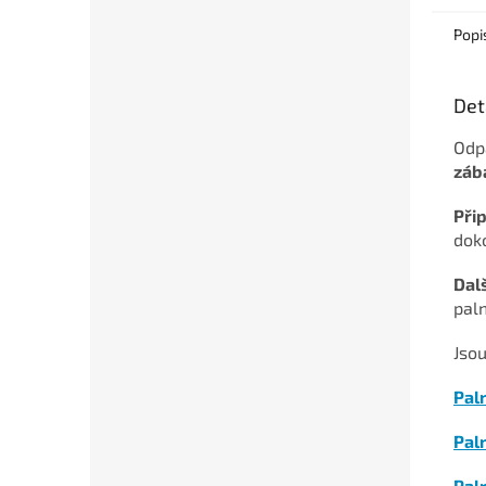
Popi
Det
Odp
záb
Přip
doko
Dal
paln
Jsou
Paln
Paln
Pal