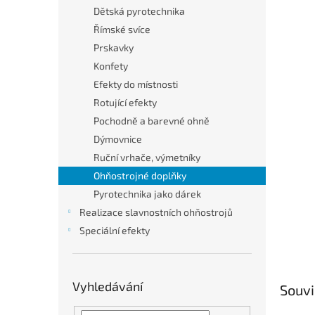
n
Dětská pyrotechnika
e
Římské svíce
l
Prskavky
Konfety
Efekty do místnosti
Rotující efekty
Pochodně a barevné ohně
Dýmovnice
Ruční vrhače, výmetníky
Ohňostrojné doplňky
Pyrotechnika jako dárek
Realizace slavnostních ohňostrojů
Speciální efekty
Vyhledávání
Souvi