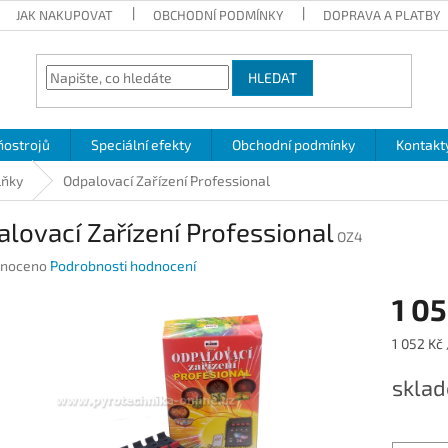
JAK NAKUPOVAT
OBCHODNÍ PODMÍNKY
DOPRAVA A PLATBY
HLEDAT
ňostrojů
Speciální efekty
Obchodní podmínky
Kontakt
lňky
Odpalovací Zařízení Professional
lovací Zařízení Professional
OZ4
né
noceno
Podrobnosti hodnocení
ení
1 05
u
Měrná
1 052 Kč 
cena:
skla
ek.