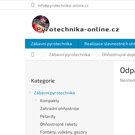
Přejít
info@pyrotechnika-online.cz
na
obsah
Zábavní pyrotechnika
Realizace slavnostních oh
Domů
Zábavní pyrotechnika
Ohňostrojné dop
P
Odpa
o
Přeskočit
s
Kategorie
Průměr
Neohod
kategorie
t
hodnoc
r
produkt
Zábavní pyrotechnika
a
je
Kompakty
n
0,0
Zahradní ohňostroje
z
n
5
í
Petardy
hvězdič
p
Ohňostrojné rakety
a
Fontány, vulkány, gejzíry