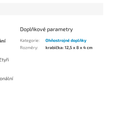
Doplňkové parametry
ání
Kategorie
:
Ohňostrojné doplňky
Rozměry
:
krabička: 12,5 x 8 x 4 cm
čtyři
ionální