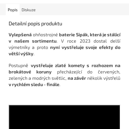
Popis
Diskuze
Detailní popis produktu
Vylepšená
ohňostrojné
baterie Sipák, která je stálicí
v našem sortimentu
. V roce 2023 dostal delší
výmetníky a proto
nyní vystřeluje svoje efekty do
větší výšky
.
Postupně
vystřeluje zlaté komety s rozhozem na
brokátové koruny
přecházející do červených,
zelených a modrých světlic,
na závěr
několik výstřelů
v rychlém sledu - finále
.