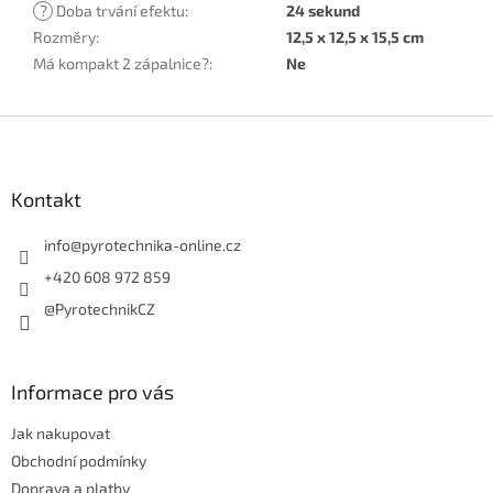
?
Doba trvání efektu
:
24 sekund
Rozměry
:
12,5 x 12,5 x 15,5 cm
Má kompakt 2 zápalnice?
:
Ne
Z
á
p
a
Kontakt
t
í
info
@
pyrotechnika-online.cz
+420 608 972 859
@PyrotechnikCZ
Informace pro vás
Jak nakupovat
Obchodní podmínky
Doprava a platby