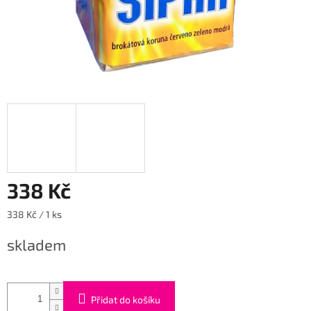
338 Kč
Měrná
338 Kč / 1 ks
cena:
skladem
Přidat do košíku