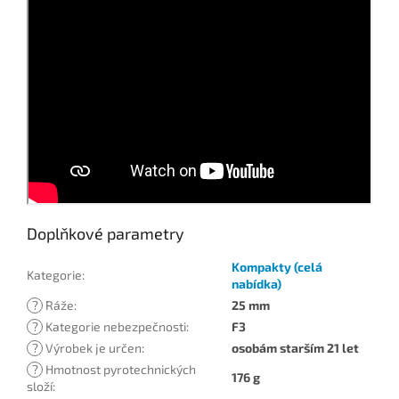
Doplňkové parametry
Kompakty (celá
Kategorie
:
nabídka)
?
Ráže
:
25 mm
?
Kategorie nebezpečnosti
:
F3
?
Výrobek je určen
:
osobám starším 21 let
?
Hmotnost pyrotechnických
176 g
složí
: