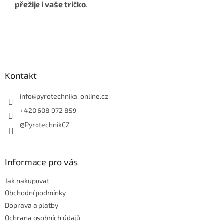
přežije i vaše tričko
.
Z
á
p
a
Kontakt
t
í
info
@
pyrotechnika-online.cz
+420 608 972 859
@PyrotechnikCZ
Informace pro vás
Jak nakupovat
Obchodní podmínky
Doprava a platby
Ochrana osobních údajů