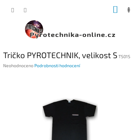
Přejít
NÁKUP
na
obsah
KOŠÍK
Tričko PYROTECHNIK, velikost S
TS01S
Průměrné
Neohodnoceno
Podrobnosti hodnocení
hodnocení
produktu
je
0,0
z
5
hvězdiček.